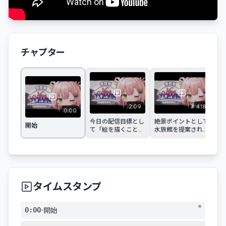
チャプター
2:09
4:18
0:00
今日の配信目標とし
絶景ポイントとして
水
開始
て「絵を描くこと」
水族館を提案され
の
と「いい景色を見つ
る。
く
けること」を宣言。
タイムスタンプ
-
0:00
開始