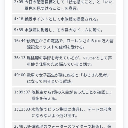
-
2:09
今日の配信目標として「絵を描くこと」と「いい
景色を見つけること」を宣言。
-
4:18
絶景ポイントとして水族館を提案される。
-
9:39
水族館に到着し、その巨大なドームに驚く。
-
16:44
依頼主からの電話で、ローレンさんの100万人登
録記念イラストの依頼を受ける。
-
36:13
扁桃腺の手術を考えているが、VTuberとして声
を使う仕事のため悩んでいると話す。
-
49:00
電車で女子高生が隣に座ると「おじさん思考」
になって困るという雑談。
-
1:09:07
依頼主から1億の入金があったことを確認し、
感謝を伝える。
-
1:11:03
水族館でビラン集団に遭遇し、デートの邪魔
にならないよう逃げ出す。
-
2:48:39
遊園地のウォータースライダーで転落し、宿