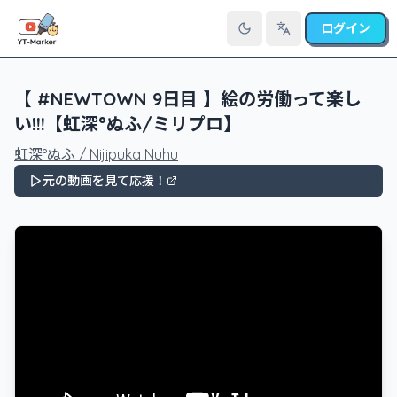
ログイン
言語を切り替え
【 #NEWTOWN 9日目 】絵の労働って楽し
い!!!【虹深°ぬふ/ミリプロ】
虹深°ぬふ / Nijipuka Nuhu
元の動画を見て応援！