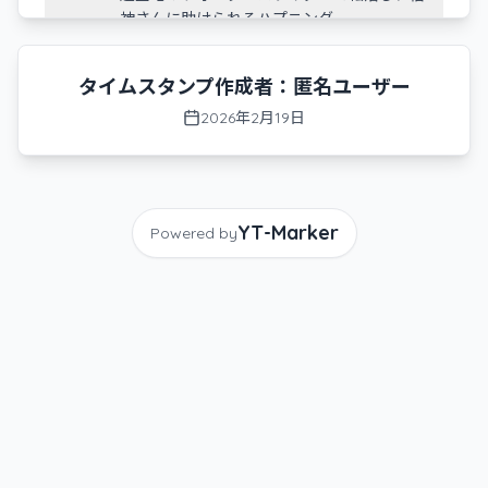
神さんに助けられるハプニング。
-
4:16:21
スーパーマーケットで農場ゲームに挑戦する
タイムスタンプ作成者：
も、操作に苦戦し失敗する。
匿名ユーザー
2026年2月19日
-
4:29:56
バーで落校と合流し、自分のデザイン会社へ
の勧誘を試みる。
-
4:34:42
柏猫さんへ、車のステッカー用のイラストを
納品し、喜んでもらう。
YT-Marker
Powered by
-
4:38:48
牢屋にいるあゆんさんへイラストを納品し、
車の選択について相談に乗る。
-
4:55:00
先輩から1500万の価値があるというボイス相
談を受け、困惑する。
-
4:57:06
あみさんから「妹によしよしする感じ」のボ
イス相談を受け、演じる。
-
5:05:42
本日の配信を締めくくり、イラスト2件の納品
達成を報告する。