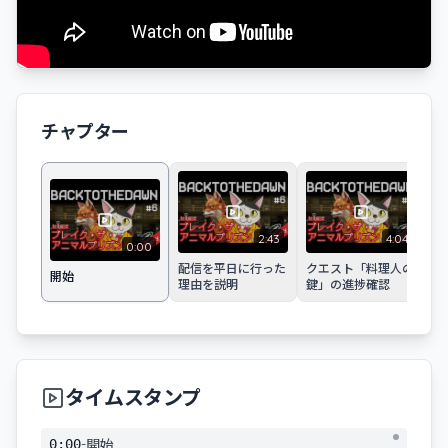
チャプター
2:43
4:04
0:00
配信を平日に行った
クエスト「料理人の
ふ
開始
理由を説明
鍵」の進捗確認
ア
タイムスタンプ
-
0:00
開始