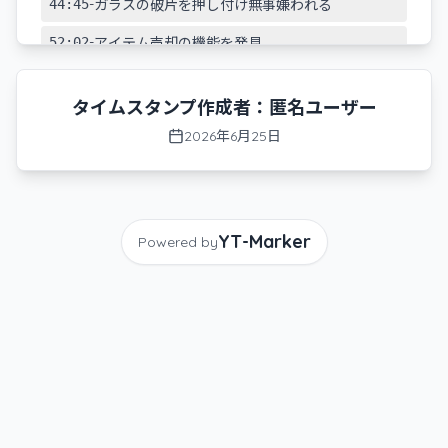
-
44:45
ガラスの破片を押し付け無事嫌われる
-
52:02
アイテム売却の機能を発見
-
01:03:06
豪運ダイスにより成人向け雑誌を手に入れる
狐
タイムスタンプ作成者：
匿名ユーザー
2026年6月25日
-
1:07:50
新規クラフトアイテムの確認
-
1:11:04
ドライバーの作成に成功
-
1:21:03
元カノに電話
YT-Marker
Powered by
-
01:21:46
好感度のアイコンがすごくやだ
-
01:28:09
ダミー用の寝具セットを買う
-
01:28:28
ダミー用の寝具セットを買う（take2）
-
01:30:43
分解タスク開始
-
01:31:30
分解成功、抜け穴を見つける
-
1:35:41
朝の点呼イベント