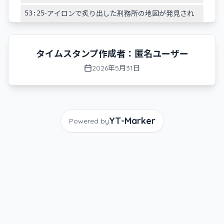
-
53:25
アイロンで炙り出した刑務所の地図が発見され
る
-
1:05:16
体調不良がやばいので病院へ行くことを決意
タイムスタンプ作成者：
匿名ユーザー
-
01:13:04
あっ…！僕は馬鹿だ…！！（将太の寿司並）
2026年5月31日
-
1:13:41
給料が0円のシンコ君
-
1:44:17
秘書セリーナに電話をかける
-
1:49:48
金が足りねえよ 器材が足りねえよ
YT-Marker
Powered by
-
1:55:11
郵便室の通行証を半額で手に入れる交渉に成
功
-
2:03:14
配信終了の挨拶と体調管理について
-
2:04:17
ゴールドフューラーからの金運アップの波動