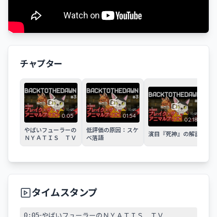
チャプター
0:05
01:54
02:18
やばいフューラーの
低評価の原因：スケ
不
演目『死神』の解説
ＮＹＡＴＩＳ ＴＶ
ベ落語
罪
ル
タイムスタンプ
-
0:05
やばいフューラーのＮＹＡＴＩＳ ＴＶ