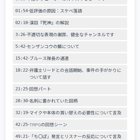
-
01:54
低評価の原因：スケベ落語
-
02:18
演目『死神』の解説
-
3:26
不適切な表現の謝罪、健全なチャンネルです
-
5:42
センザンコウの鱗について
-
15:42
ブルース隊長の通達
-
18:22
弁護士リードとの会話開始、事件の手がかりに
ついて話す
-
21:25
回想パート
-
28:30
名刺に書かれていた図柄
-
32:19
マイクや本体の買い替えの必要性について言及
-
42:25
TRPGの回想シーン
-
49:21
「ち〇ぽ」発言とリスナーの反応について言及