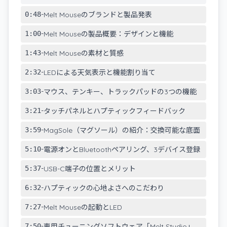
-
0:48
Melt Mouseのブランドと製品発表
-
1:00
Melt Mouseの製品概要：デザインと機能
-
1:43
Melt Mouseの素材と質感
-
2:32
LEDによる天気表示と機能割り当て
-
3:03
マウス、テンキー、トラックパッドの3つの機能
-
3:21
タッチパネルとハプティックフィードバック
-
3:59
MagSole（マグソール）の紹介：交換可能な底面
-
5:10
電源オンとBluetoothペアリング、3デバイス登録
-
5:37
USB-C端子の位置とメリット
-
6:32
ハプティックの心地よさへのこだわり
-
7:27
Melt Mouseの起動とLED
-
7:50
専用チューニングソフトウェア「Melt Studio」