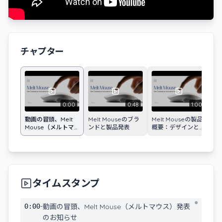
チャプター
0:00
0:48
1:00
動画の冒頭、Melt
Melt Mouseのブラ
Melt Mouseの製品
M
Mouse（メルトマ
ンドと製品発表
概要：デザインと機
と
ウス）発表のお知ら
能
せ
タイムスタンプ
-
0:00
動画の冒頭、Melt Mouse（メルトマウス）発表
のお知らせ