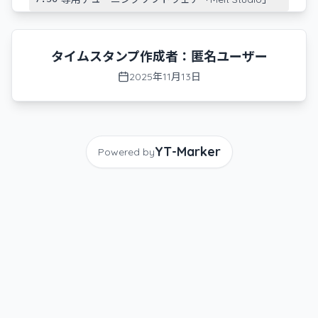
-
8:45
右クリック、左クリックの操作感とハプティクス
-
9:20
ミドルクリックとスクロールの操作方法
タイムスタンプ作成者：
匿名ユーザー
2025年11月13日
-
10:50
スクロールのカスタマイズ設定
-
13:15
ハプティックの強さ調整とクリック感度
-
15:45
サイドボタンの活用例：ミッションコントロー
ル
YT-Marker
Powered by
-
16:42
クリエイター向け：3DCGソフトでの活用例
-
17:34
LEDテンキーモードの紹介とブレンダーでの使用
例
-
19:10
トラックパッドモードの紹介
-
19:31
Melt Mouseの概要とKickstarterキャンペーン告
知